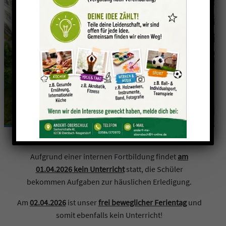
Interne Fortbildung
am 01.04.2026
Aufgrund einer internen Fortbildung findet
am
01.04.2026 kein Unterricht
statt, die Schüler
bekommen Aufgaben zur häuslichen Erledigung.
Am
02.04.2026
ist unser
frei beweglicher Ferientag
und
somit ebenfalls kein Unterricht!