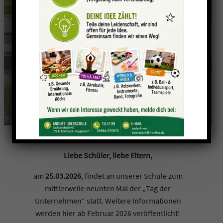
Tag der Unternehmen
2025
Liebe Schüler, liebe Eltern,
am
25.03.2026
, findet an unserer Schule zum
mittlerweile neunten Mal der „Tag der
Unternehmen“ statt. Weitere Informationen
werden hier ab Februar 2026 veröffentlicht!