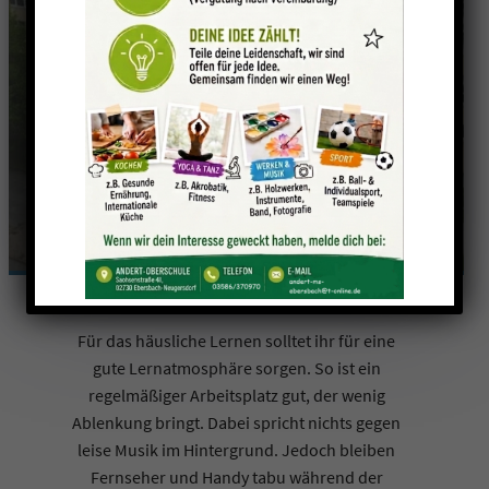
Hinweise für ein
besseres Lernen
Für das häusliche Lernen solltet ihr für eine
gute Lernatmosphäre sorgen. So ist ein
regelmäßiger Arbeitsplatz gut, der wenig
Ablenkung bringt. Dabei spricht nichts gegen
leise Musik im Hintergrund. Jedoch bleiben
Fernseher und Handy tabu während der