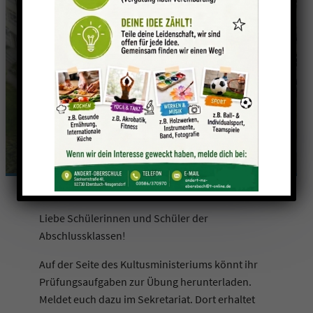
Prüfungsvorbereitung
Liebe Schülerinnen und Schüler der
Abschlussklassen!
Auf der Seite des Kultusministeriums könnt ihr
Prüfungsaufgaben zur Übung herunterladen.
Meldet euch dazu im Sekretariat. Dort erhaltet