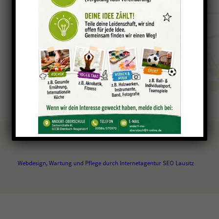
Webdesign, Wartung und Pflege durch Internetagentur SEO Lausitz